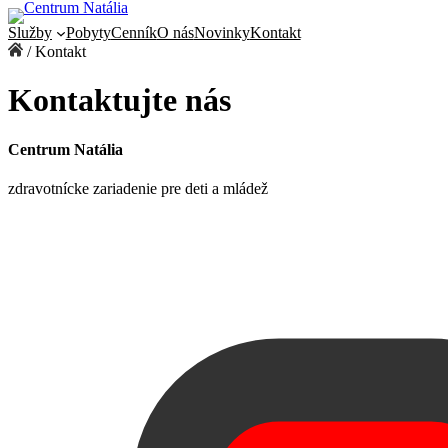
Prejsť
Služby
Pobyty
Cenník
O nás
Novinky
Kontakt
na
obsah
/
Kontakt
Kontaktujte nás
Centrum Natália
zdravotnícke zariadenie pre deti a mládež