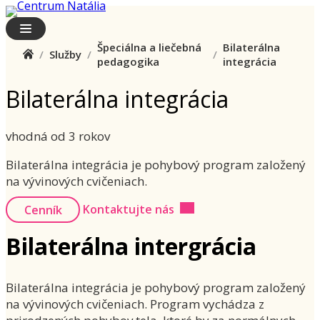
Prejsť
na
obsah
Špeciálna a liečebná
Bilaterálna
/
Služby
/
/
pedagogika
integrácia
Bilaterálna integrácia
vhodná od 3 rokov
Bilaterálna integrácia je pohybový program založený
na vývinových cvičeniach.
Cenník
Kontaktujte nás
Bilaterálna intergrácia
Bilaterálna integrácia je pohybový program založený
na vývinových cvičeniach. Program vychádza z