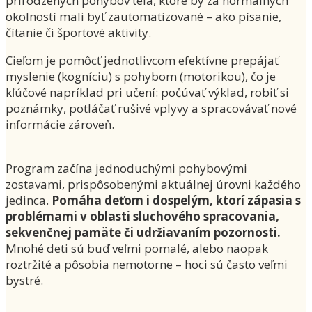
prirodzených pohybov tela, ktoré by za normálnych
okolností mali byť zautomatizované – ako písanie,
čítanie či športové aktivity.
Cieľom je pomôcť jednotlivcom efektívne prepájať
myslenie (kogníciu) s pohybom (motorikou), čo je
kľúčové napríklad pri učení: počúvať výklad, robiť si
poznámky, potláčať rušivé vplyvy a spracovávať nové
informácie zároveň.
Program začína jednoduchými pohybovými
zostavami, prispôsobenými aktuálnej úrovni každého
jedinca.
Pomáha deťom i dospelým, ktorí zápasia s
problémami v oblasti sluchového spracovania,
sekvenčnej pamäte či udržiavaním pozornosti.
Mnohé deti sú buď veľmi pomalé, alebo naopak
roztržité a pôsobia nemotorne – hoci sú často veľmi
bystré.