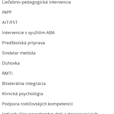
Liečebno-pedagogická intervencia
INPP
AIT/FST
Intervencie s využitím ABA
Predškolská príprava
Sindelar metóda
Dúhovka
RMTi
Bilaterálna integrácia
Klinická psychológia
Podpora rodičovských kompetencií
Individuálne poradenstvo detí a dospievajúcich